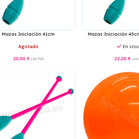
Mazas Iniciación 41cm
Mazas Iniciación 45
Aguamarina/Naranja
Agotado
En sto
20,00
€
22,00
€
con IVA
con