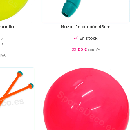
marilla
Mazas Iniciación 45cm
Aguamarina/Blanco
En stock
15
ck
22,00
€
con IVA
 IVA