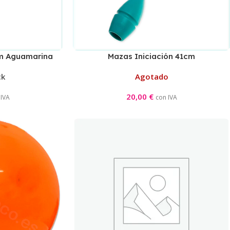
cm Aguamarina
Mazas Iniciación 41cm
Aguamarina/Rosa
ck
Agotado
20,00
€
 IVA
con IVA