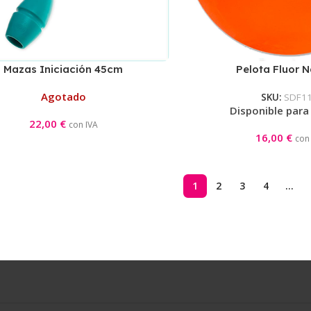
Mazas Iniciación 45cm
Pelota Fluor N
Aguamarina/Rosa
Agotado
SKU:
SDF1
Disponible para
22,00
€
con IVA
16,00
€
con
1
2
3
4
…