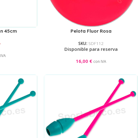
ón 45cm
Pelota Fluor Rosa
aranja
o
SKU:
SDF112
Disponible para reserva
 IVA
16,00
€
con IVA