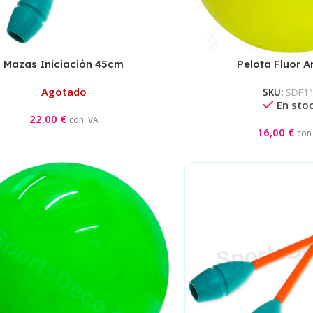
Mazas Iniciación 45cm
Pelota Fluor A
Aguamarina/Negra
Agotado
SKU:
SDF1
En sto
22,00
€
con IVA
16,00
€
con