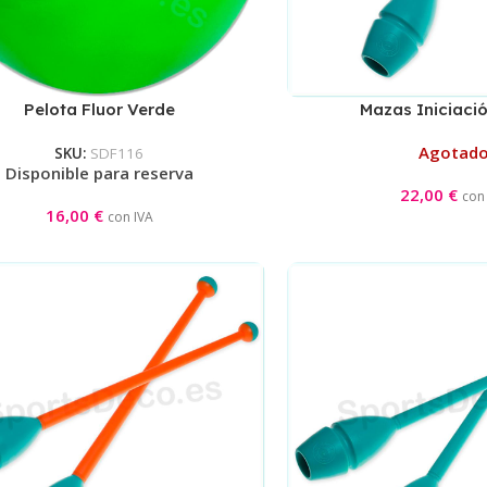
Pelota Fluor Verde
Mazas Iniciaci
Aguamarina/N
Agotad
SKU:
SDF116
Disponible para reserva
22,00
€
con
16,00
€
con IVA