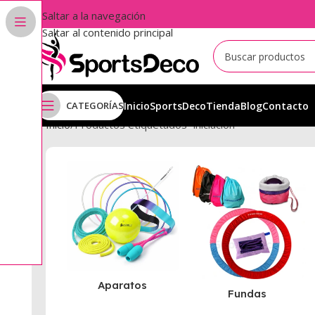
Saltar a la navegación
Saltar al contenido principal
CATEGORÍAS
Inicio
SportsDeco
Tienda
Blog
Contacto
Inicio
Productos etiquetados “iniciacion”
Aparatos
Fundas