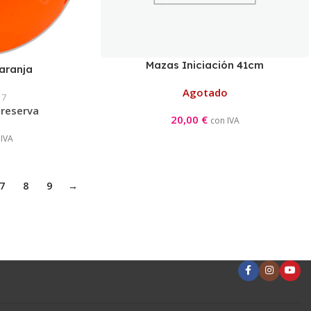
Mazas Iniciación 41cm
aranja
Turquesa/Amarillo
Agotado
17
 reserva
20,00
€
con IVA
 IVA
7
8
9
→