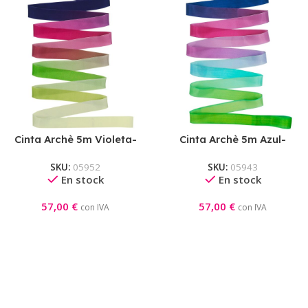
Cinta Archè 5m Violeta-
Cinta Archè 5m Azul-
Fucsia-Verde-Verde Claro
Fucsia-Azul Claro-Verde
SKU:
05952
SKU:
05943
Lima
En stock
En stock
57,00
€
57,00
€
con IVA
con IVA