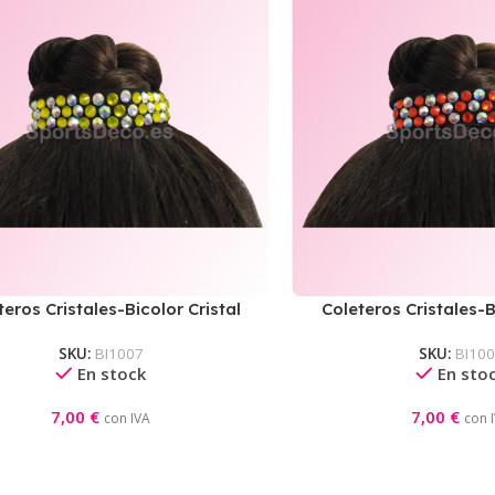
teros Cristales-Bicolor Cristal
Coleteros Cristales-B
AB/Amarillo
AB/Naran
SKU:
BI1007
SKU:
BI10
En stock
En sto
7,00
€
7,00
€
con IVA
con 