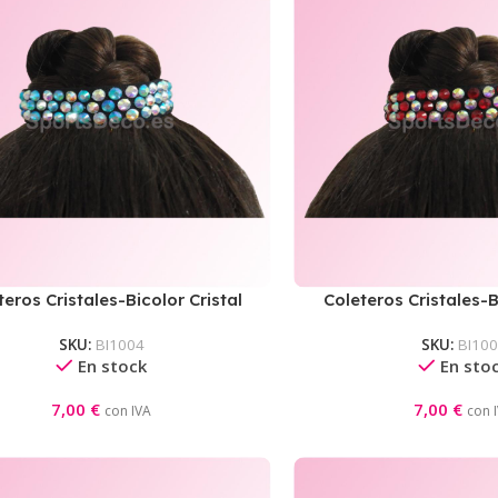
teros Cristales-Bicolor Cristal
Coleteros Cristales-B
AB/Aguamarina AB
AB/Rojo
SKU:
BI1004
SKU:
BI10
En stock
En sto
7,00
€
7,00
€
con IVA
con 