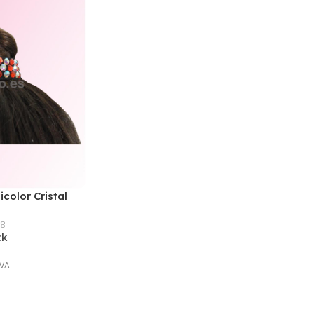
icolor Cristal
ja
08
ck
IVA