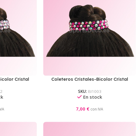
icolor Cristal
Coleteros Cristales-Bicolor Cristal
a
AB/Rosa Neon
02
SKU:
BI1003
ck
En stock
7,00
€
IVA
con IVA