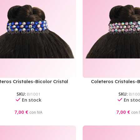
teros Cristales-Bicolor Cristal
Coleteros Cristales-B
AB/Azul Safiro
AB/Ros
SKU:
BI1001
SKU:
BI10
En stock
En sto
7,00
€
7,00
€
con IVA
con 