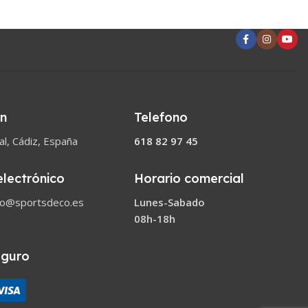
ón
Telefono
l, Cádiz, España
618 82 97 45
electrónico
Horario comercial
co@sportsdeco.es
Lunes-Sabado
08h-18h
eguro