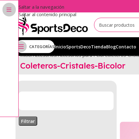
Saltar a la navegación
Saltar al contenido principal
CATEGORÍAS
Inicio
SportsDeco
Tienda
Blog
Contacto
Inicio
Accesorios
Accesorios para Pelo
Coleteros-Crist
Coleteros-Cristales-Bicolor
Filtrar