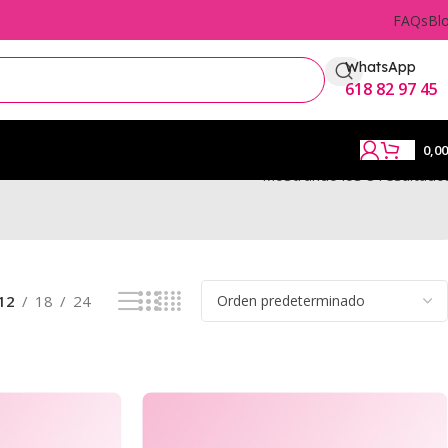
FAQs
Bl
WhatsApp
618 82 97 45
0,0
Mostrando los 8 resultado
12
18
24