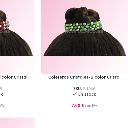
icolor Cristal
Coleteros Cristales-Bicolor Cristal
AB/Verde Peridot
05
SKU:
BI1006
ck
En stock
7,00
€
IVA
con IVA