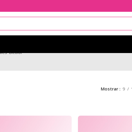
ales-Bicolor
Mostrar
9