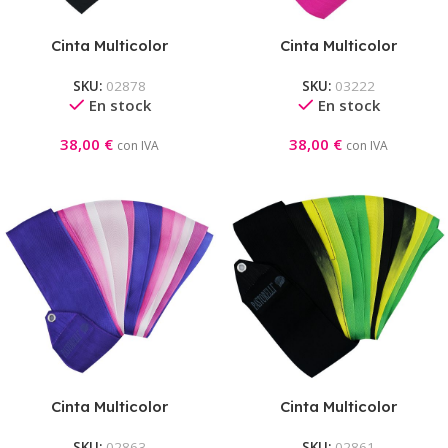
Cinta Multicolor
Cinta Multicolor
Competición Pastorelli
Competición Pastorelli
SKU:
02878
SKU:
03222
Negro-Rojo-Blanco
Magenta-Verde Lima-
En stock
En stock
Rosa
38,00
€
38,00
€
con IVA
con IVA
Cinta Multicolor
Cinta Multicolor
Competición Pastorelli
Competición Pastorelli
SKU:
02863
SKU:
02861