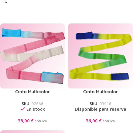
Cinta Multicolor
Cinta Multicolor
Competición Pastorelli
Competición Pastorelli
SKU:
02866
SKU:
03918
Celeste-Rosa-Blanco
Azul-Verde-Amarillo
En stock
Disponible para reserva
38,00
€
36,00
€
con IVA
con IVA