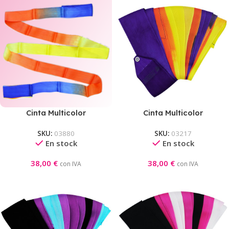
Cinta Multicolor
Cinta Multicolor
Competición Pastorelli
Competición Pastorelli
SKU:
03880
SKU:
03217
Azul-Naranja-Amarillo
Violeta-Naranja-Amarillo
En stock
En stock
38,00
€
38,00
€
con IVA
con IVA