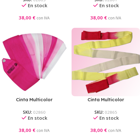
Violeta-Rosa-Blanco
Negro-Amarillo-Verde
En stock
En stock
38,00
€
38,00
€
con IVA
con IVA
Cinta Multicolor
Cinta Multicolor
Competición Pastorelli
Competición Pastorelli
SKU:
02860
SKU:
02865
Magenta-Rosa-Blanco
Magenta-Amarillo-Blanco
En stock
En stock
38,00
€
38,00
€
con IVA
con IVA