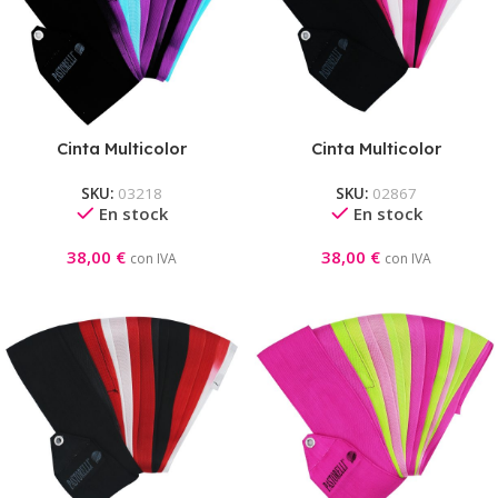
Cinta Multicolor
Cinta Multicolor
Competición Pastorelli
Competición Pastorelli
SKU:
03218
SKU:
02867
Negro-Violeta-Celeste
Negro-Magenta-Blanco
En stock
En stock
38,00
€
38,00
€
con IVA
con IVA