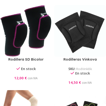
Rodillera SD Bicolor
Rodilleras Vinkova
En stock
SKU:
RodVinkBk
En stock
12,00
€
con IVA
14,50
€
con IVA