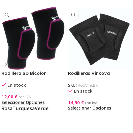
Rodillera SD Bicolor
Rodilleras Vinkova
En stock
SKU:
RodVinkBk
En stock
12,00
€
con IVA
14,50
€
Seleccionar Opciones
con IVA
Rosa
Turquesa
Verde
Seleccionar Opciones