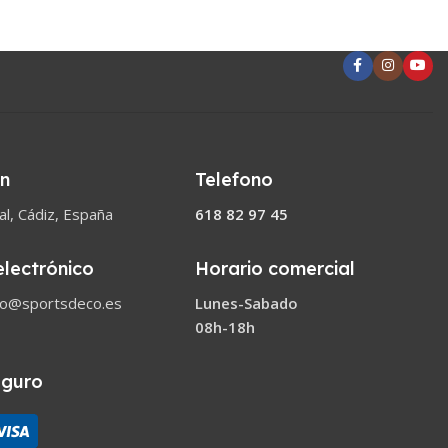
ón
Telefono
l, Cádiz, España
618 82 97 45
electrónico
Horario comercial
co@sportsdeco.es
Lunes-Sabado
08h-18h
eguro