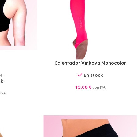
Calentador Vinkova Monocolor
En stock
DN
ck
15,00
€
con IVA
 IVA