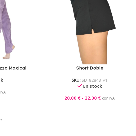
zzo Maxical
Short Doble
ck
SKU:
SD_82843_v1
En stock
 IVA
20,00
€
-
22,00
€
con IVA
→