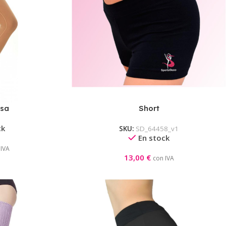
sa
Short
ck
SKU:
SD_64458_v1
En stock
 IVA
13,00
€
con IVA