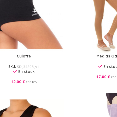
Culotte
Medias Ga
En sto
SKU:
SD_34398_v1
En stock
17,00
€
con
12,00
€
con IVA