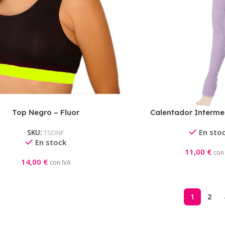
Top Negro – Fluor
Calentador Interme
En sto
SKU:
TSDNF
En stock
11,00
€
con
14,00
€
con IVA
1
2