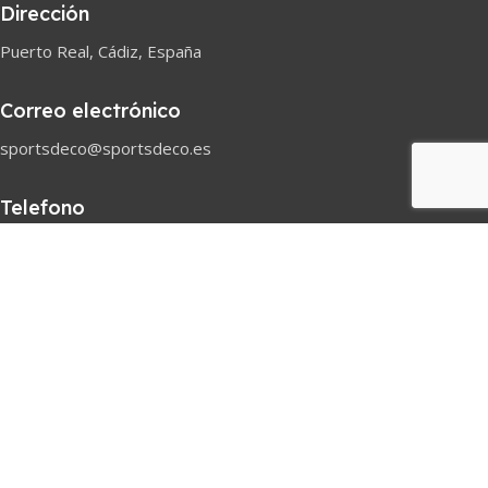
Dirección
Puerto Real, Cádiz, España
Correo electrónico
sportsdeco@sportsdeco.es
Telefono
618 82 97 45
Horario comercial
Lunes-Sabado
08h-18h
Pago seguro