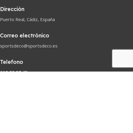
Dirección
Puerto Real, Cádiz, España
Correo electrónico
sportsdeco@sportsdeco.es
Telefono
618 82 97 45
Horario comercial
Lunes-Sabado
08h-18h
Pago seguro