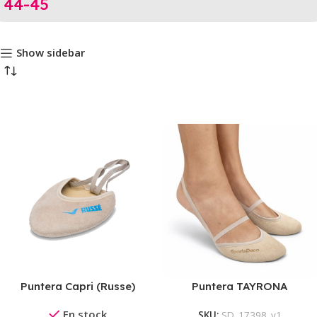
44-45
Show sidebar
Puntera Capri (Russe)
Puntera TAYRONA
En stock
SKU:
SD_17398_v1