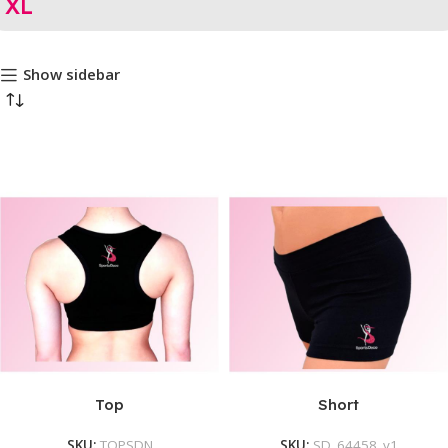
XL
Show sidebar
Top
Short
SKU:
TOPSDN
SKU:
SD_64458_v1