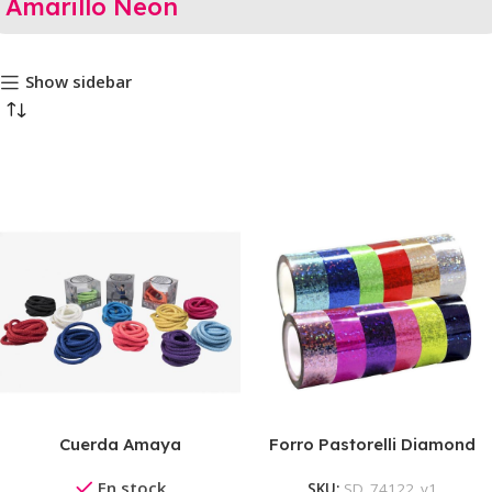
Amarillo Neon
Show sidebar
Cuerda Amaya
Forro Pastorelli Diamond
Competición
En stock
SKU:
SD_74122_v1