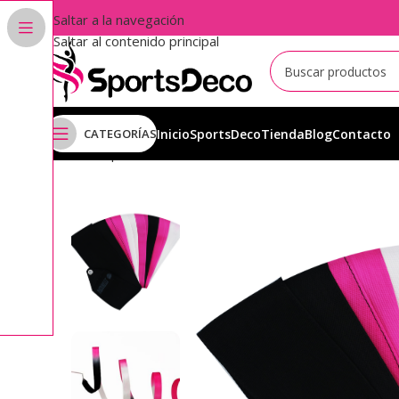
Saltar a la navegación
Saltar al contenido principal
CATEGORÍAS
Inicio
SportsDeco
Tienda
Blog
Contacto
Inicio
Aparatos
Cintas
Cintas Pastorelli
Cinta MultiCol