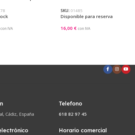
lli Negro-Rojo-Blanco
878
SKU:
01485
tock
Disponible para reserva
16,00
€
con IVA
con IVA
onar Opciones
Añadir Al Carrito
ón
Telefono
l, Cádiz, España
618 82 97 45
electrónico
Horario comercial