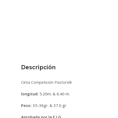
Descripción
Cinta Competición Pastorelli
longitud:
5.20m. & 6.40 m.
Peso:
35-36gr. & 37.0 gr
Aprobada por la F.I.G.