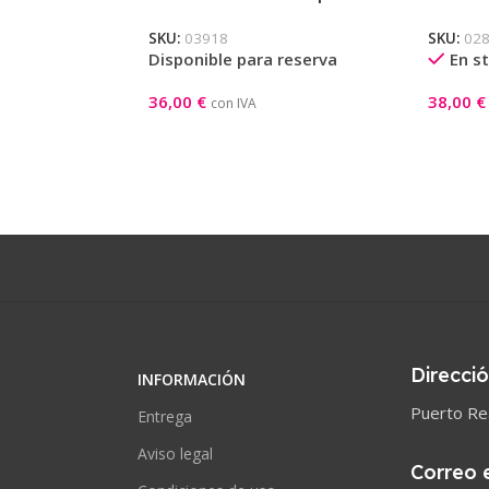
Pastorelli Azul-Verde-Amarillo
Pastore
SKU:
03918
SKU:
02
Disponible para reserva
En s
36,00
€
38,00
€
con IVA
Añadir Al Carrito
Selecci
Direcci
INFORMACIÓN
Puerto Rea
Entrega
Aviso legal
Correo 