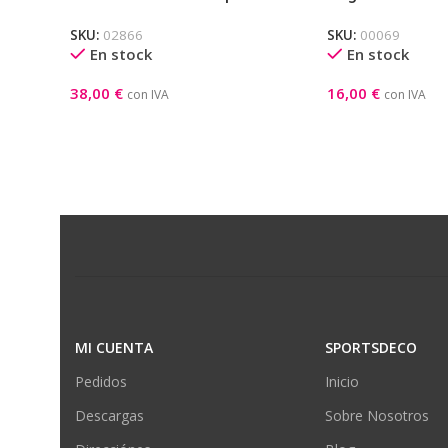
Pastorelli Celeste-Rosa-Blanco
SKU:
02866
SKU:
00069
En stock
En stock
38,00
€
16,00
€
con IVA
con IVA
Seleccionar Opciones
Añadir Al Carrito
MI CUENTA
SPORTSDECO
Pedidos
Inicio
Descargas
Sobre Nosotros