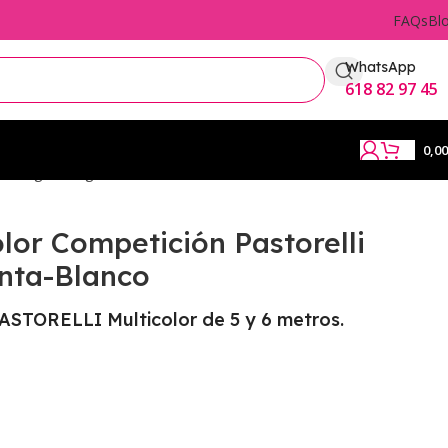
FAQs
Bl
WhatsApp
618 82 97 45
0,0
elli Negro-Magenta-Blanco
olor Competición Pastorelli
nta-Blanco
ASTORELLI Multicolor de 5 y 6 metros.