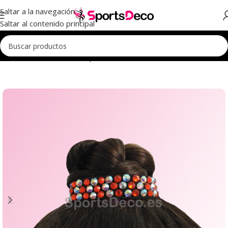
Saltar a la navegación
Saltar al contenido principal
io
Accesorios
Accesorios para Pelo
Coleteros-Cristales-Bicolor