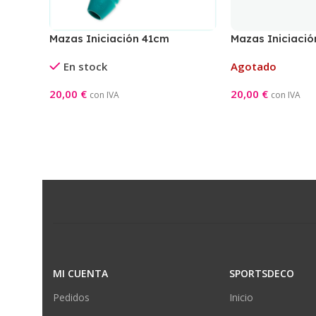
Mazas Iniciación 41cm
Mazas Iniciaci
Aguamarina
Turquesa/Amari
En stock
Agotado
20,00
€
20,00
€
con IVA
con IVA
Añadir Al Carrito
Leer Más
MI CUENTA
SPORTSDECO
Pedidos
Inicio