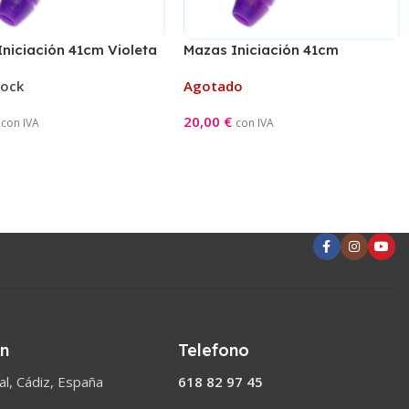
niciación 41cm Violeta
Mazas Iniciación 41cm
Violeta/Rosa
tock
Agotado
20,00
€
con IVA
con IVA
l Carrito
Leer Más
ón
Telefono
l, Cádiz, España
618 82 97 45