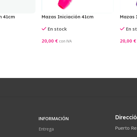
ón 41cm
Mazas Iniciación 41cm
Mazas I
llo
Rosa/Aguamarina
En stock
En s
20,00
€
20,00
€
con IVA
Añadir Al Carrito
Añadir A
Direcci
INFORMACIÓN
Puerto Rea
Entrega