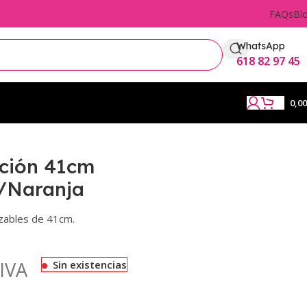
FAQs
Bl
WhatsApp
618 82 97 45
0,0
ación 41cm
/Naranja
rzables de 41cm.
IVA
Sin existencias