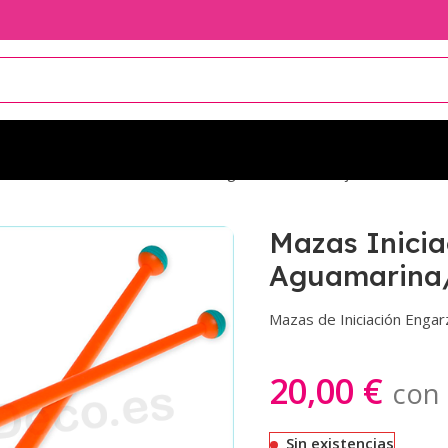
ión 41cm
Mazas Iniciación 41cm Aguamarina/Naranja
Mazas Inici
Aguamarina
Mazas de Iniciación Enga
20,00
€
con 
Sin existencias