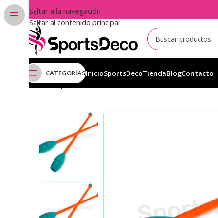
Saltar a la navegación
Saltar al contenido principal
CATEGORÍAS
Inicio
SportsDeco
Tienda
Blog
Contacto
Inicio
Aparatos
Mazas
Mazas Iniciación
Mazas Iniciac