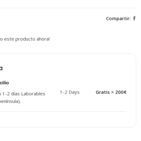
Compartir:
o este producto ahora!
a
ilio
1-2 Days
Gratis > 200€
n 1-2 días Laborables
enínsula).