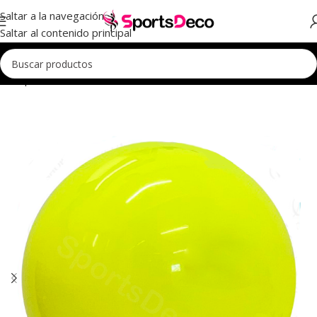
Saltar a la navegación
Saltar al contenido principal
icio
Aparatos
Pelotas
Pelotas Iniciación
Pelotas Iniciación Flúor