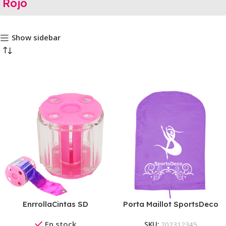
Rojo
Show sidebar
EnrrollaCintas SD
Porta Maillot SportsDeco
En stock
SKU:
202312345