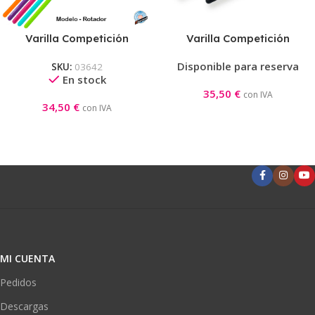
Varilla Competición
Varilla Competición
Pastorelli Mod. Rotador
Pastorelli Espejo Mod.
Disponible para reserva
SKU:
03642
Rotador
En stock
35,50
€
con IVA
34,50
€
con IVA
MI CUENTA
Pedidos
Descargas