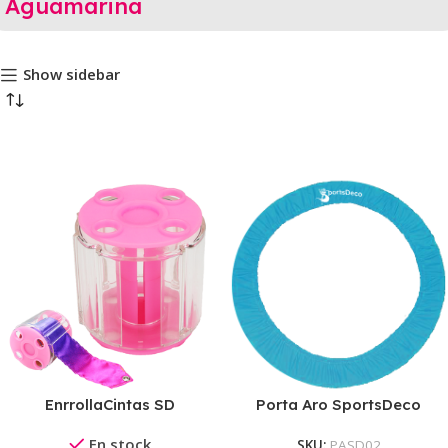
Aguamarina
Show sidebar
EnrrollaCintas SD
Porta Aro SportsDeco
En stock
SKU:
PASD02