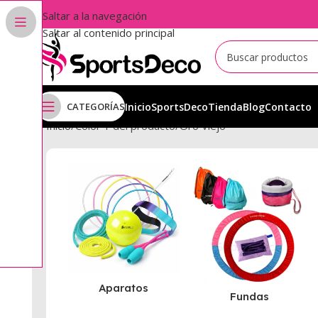
Saltar a la navegación
Saltar al contenido principal
CATEGORÍAS
Inicio
SportsDeco
Tienda
Blog
Contacto
Inicio
Color 1 del producto
Oro Viejo
Aparatos
Fundas