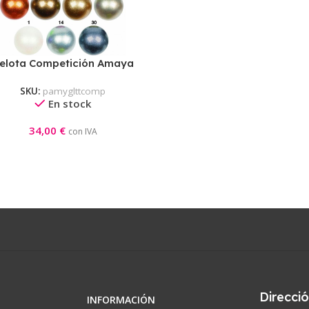
elota Competición Amaya
Tecnocaucho® Glitter
SKU:
pamyglttcomp
En stock
34,00
€
con IVA
Direcci
INFORMACIÓN