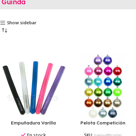
Guinda
Show sidebar
Empuñadura Varilla
Pelota Competición
Pastorelli
Amaya Tecnocaucho®
En stock
SKU:
pamyglttcomp
Glitter