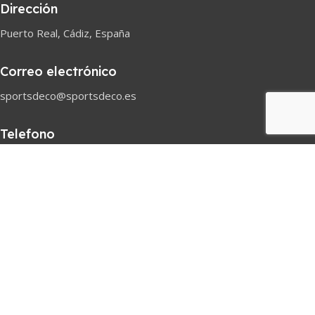
Dirección
Puerto Real, Cádiz, España
Correo electrónico
sportsdeco@sportsdeco.es
Telefono
618 82 97 45
Horario comercial
Lunes-Sabado
08h-18h
Pago seguro