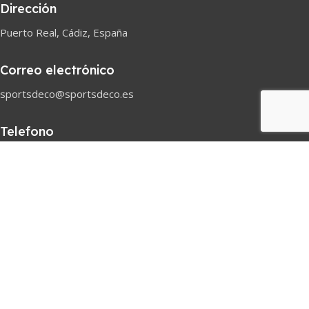
Dirección
Puerto Real, Cádiz, España
Correo electrónico
sportsdeco@sportsdeco.es
Telefono
618 82 97 45
Horario comercial
Lunes-Sabado
08h-18h
Pago seguro