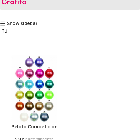
Grafito
Show sidebar
Pelota Competición
Amaya Tecnocaucho®
SKU:
pamyglttcomp
Glitter