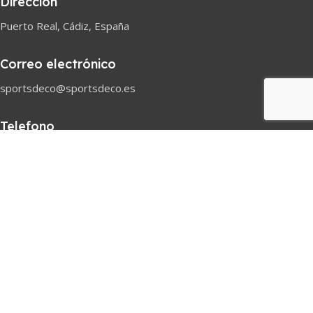
Dirección
Puerto Real, Cádiz, España
Correo electrónico
sportsdeco@sportsdeco.es
Telefono
618 82 97 45
Horario comercial
Lunes-Sabado
08h-18h
Pago seguro