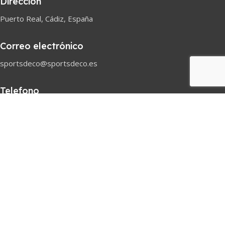
Dirección
Puerto Real, Cádiz, España
Correo electrónico
sportsdeco@sportsdeco.es
Telefono
618 82 97 45
Horario comercial
Lunes-Sabado
08h-18h
Pago seguro