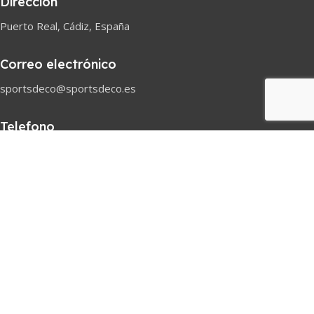
Dirección
Puerto Real, Cádiz, España
Correo electrónico
sportsdeco@sportsdeco.es
Telefono
618 82 97 45
Horario comercial
Lunes-Sabado
08h-18h
Pago seguro