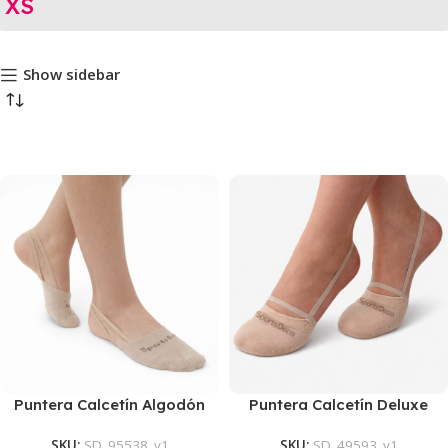
XS
Show sidebar
Puntera Calcetín Algodón
Puntera Calcetín Deluxe
SKU:
SD_95538_v1
SKU:
SD_49593_v1