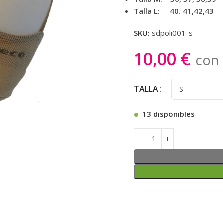
Talla L: 40. 41,42,43
SKU:
sdpoli001-s
10,00
€
con 
TALLA
13 disponibles