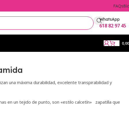
FAQs
Bl
WhatsApp
618 82 97 45
0,0
iamida
zan una máxima durabilidad, excelente transpirabilidad y
as en un tejido de punto, son «estilo calcetín» zapatilla que