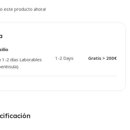
o este producto ahora!
a
ilio
1-2 Days
Gratis > 200€
n 1-2 días Laborables
enínsula).
cificación