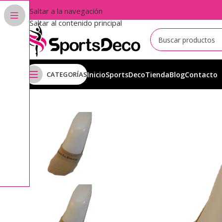
Saltar a la navegación
Saltar al contenido principal
CATEGORÍAS
Inicio
SportsDeco
Tienda
Blog
Contacto
Inicio
Punteras
Punteras Calcetín
Puntera Poliamida