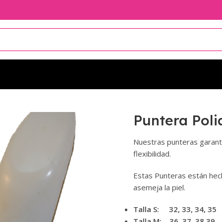
Puntera Pol
Nuestras punteras garanti
flexibilidad.
Estas Punteras están hech
asemeja la piel.
Talla S: 32, 33, 34, 35
Talla M: 36, 37, 38,
39