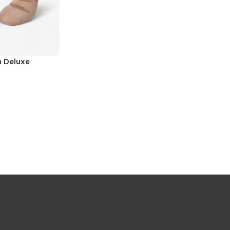
n Deluxe
ones