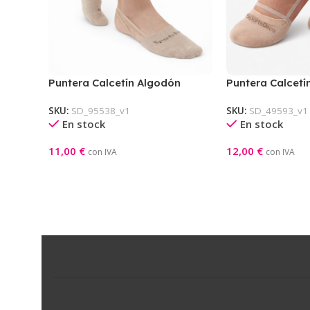
Puntera Calcetín Algodón
Puntera Calcetí
SKU:
SD_95538_v1
SKU:
SD_49593_v1
En stock
En stock
11,00
€
12,00
€
con IVA
con IVA
Seleccionar Opciones
Seleccionar Opci