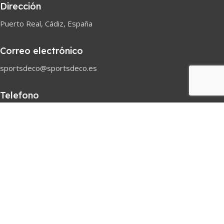
Dirección
Puerto Real, Cádiz, España
Correo electrónico
sportsdeco@sportsdeco.es
Telefono
618 82 97 45
Horario comercial
Lunes-Sabado
08h-18h
Pago seguro