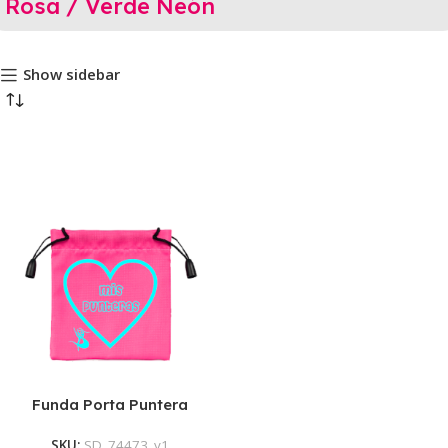
Rosa / Verde Neón
Show sidebar
Funda Porta Puntera
Calcetín
SKU:
SD_74473_v1