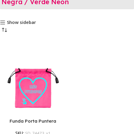
Negra / Verde Neón
Show sidebar
Funda Porta Puntera
Calcetín
SKU:
SD_74473_v1