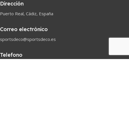
Dirección
Puerto Real, Cádiz, España
Correo electrónico
sportsdeco@sportsdeco.es
Telefono
618 82 97 45
Horario comercial
Lunes-Sabado
08h-18h
Pago seguro