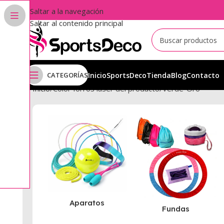
Saltar a la navegación
Saltar al contenido principal
CATEGORÍAS
Inicio
SportsDeco
Tienda
Blog
Contacto
Inicio
Color forros laser del producto
Verde-Oro
Aparatos
Fundas