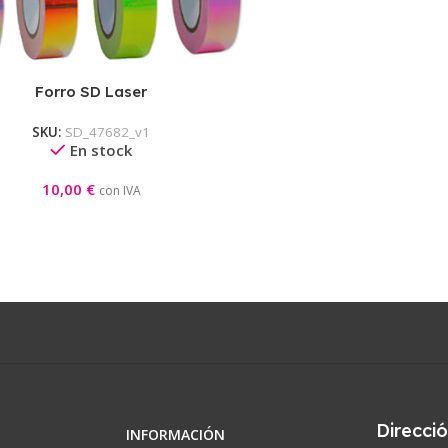
Forro SD Laser
SKU:
SD_47682_v1
En stock
10,00
€
con IVA
Direcci
INFORMACIÓN