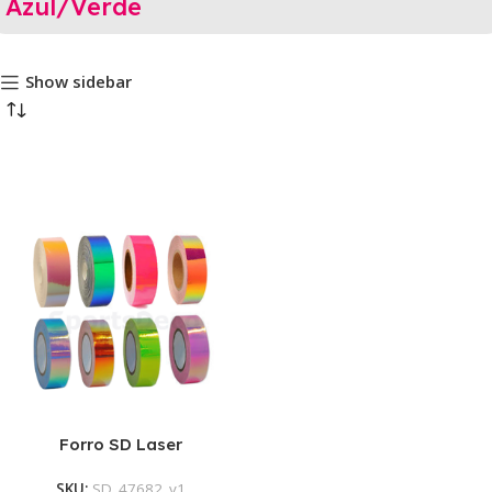
Azul/Verde
Show sidebar
Forro SD Laser
SKU:
SD_47682_v1