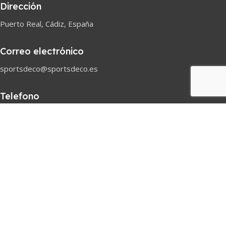
Dirección
Puerto Real, Cádiz, España
Correo electrónico
sportsdeco@sportsdeco.es
Telefono
618 82 97 45
Horario comercial
Lunes-Sabado
08h-18h
Pago seguro