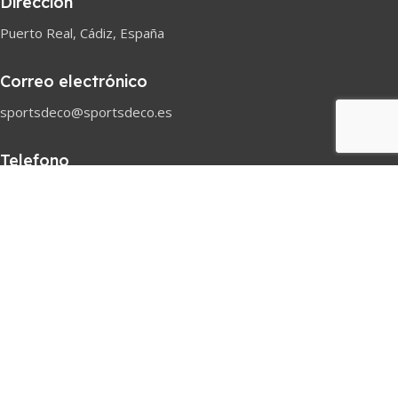
Dirección
Puerto Real, Cádiz, España
Correo electrónico
sportsdeco@sportsdeco.es
Telefono
618 82 97 45
Horario comercial
Lunes-Sabado
08h-18h
Pago seguro