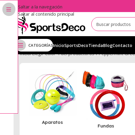
Saltar a la navegación
Saltar al contenido principal
CATEGORÍAS
Inicio
SportsDeco
Tienda
Blog
Contacto
Inicio
Elegir Color 4 del producto
034 Peppermint Gree
Aparatos
Fundas