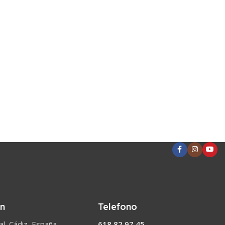
ón
Telefono
l, Cádiz, España
618 82 97 45