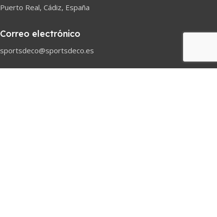
Puerto Real, Cádiz, España
Correo electrónico
sportsdeco@sportsdeco.es
Telefono
618 82 97 45
Horario comercial
Lunes-Sabado
08h-18h
Pago seguro
© 2026
SportsDeco
— All rights reserved.