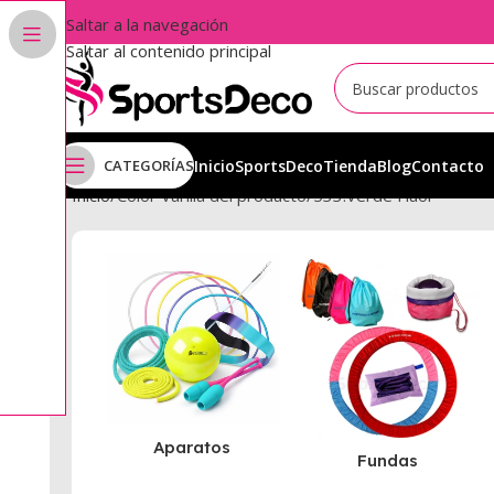
Saltar a la navegación
Saltar al contenido principal
CATEGORÍAS
Inicio
SportsDeco
Tienda
Blog
Contacto
Inicio
Color Varilla del producto
533.Verde Fluor
Aparatos
Fundas