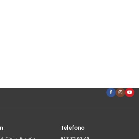
ón
Telefono
l, Cádiz, España
618 82 97 45