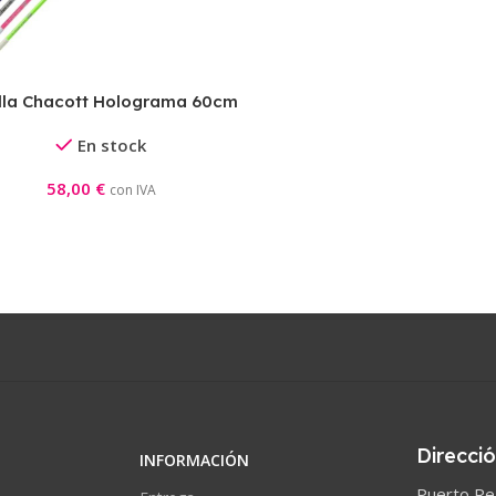
illa Chacott Holograma 60cm
En stock
58,00
€
con IVA
Direcci
INFORMACIÓN
Puerto Rea