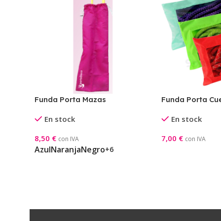
Funda Porta Mazas
Funda Porta Cue
En stock
En stock
8,50
€
7,00
€
con IVA
con IVA
Seleccionar Opciones
Seleccionar Opci
Azul
Naranja
Negro
+6