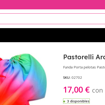
lli Arco Iris con Piedras
Pastorelli Ar
Funda Porta pelotas Pastor
SKU:
02702
17,00
€
con 
3 disponibles