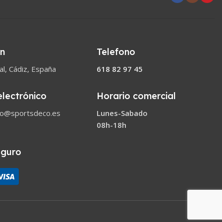
ón
Telefono
l, Cádiz, España
618 82 97 45
electrónico
Horario comercial
co@sportsdeco.es
Lunes-Sabado
08h-18h
eguro