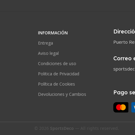
Direcci
INFORMACIÓN
Puerto Rea
Entrega
Aviso legal
Correo 
Condiciones de uso
sportsde
Politica de Privacidad
Política de Cookies
Pago s
Devoluciones y Cambios
© 2026
SportsDeco
— All rights reserved.