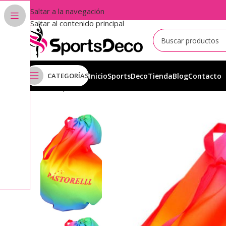
Saltar a la navegación
Saltar al contenido principal
CATEGORÍAS
Inicio
SportsDeco
Tienda
Blog
Contacto
Inicio
Aparatos
Pelotas
Fundas Porta Pelotas
Pastore