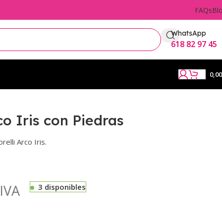
FAQs
Bl
WhatsApp
618 82 97 45
0,0
co Iris con Piedras
elli Arco Iris.
IVA
3 disponibles