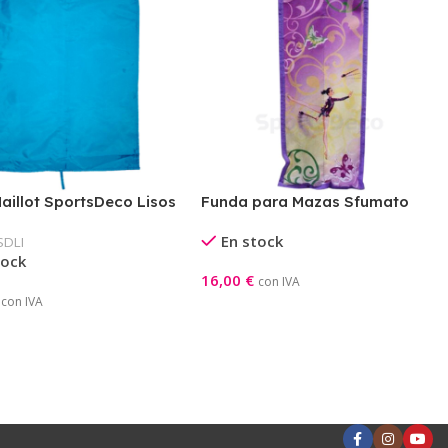
aillot SportsDeco Lisos
Funda para Mazas Sfumato
Pastorelli
En stock
SDLI
tock
16,00
€
con IVA
Seleccionar Opciones
con IVA
onar Opciones