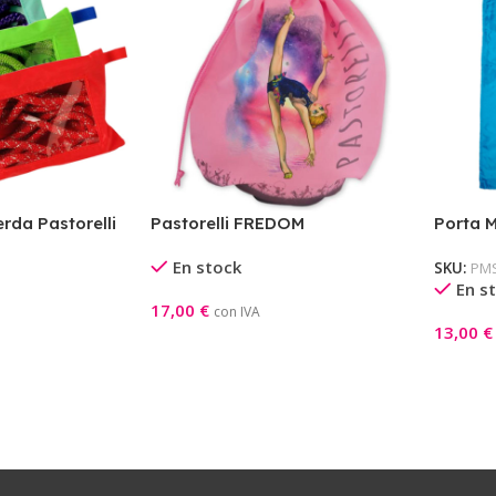
rda Pastorelli
Pastorelli FREDOM
Porta M
En stock
SKU:
PM
En s
17,00
€
con IVA
13,00
€
ones
Seleccionar Opciones
Selecci