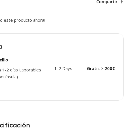
Compartir:
o este producto ahora!
a
ilio
1-2 Days
Gratis > 200€
n 1-2 días Laborables
enínsula).
cificación