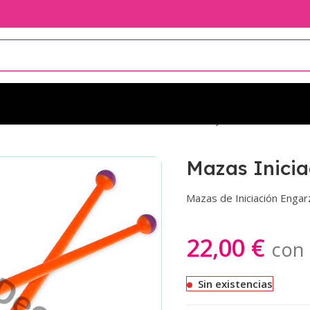
ión 45cm
Mazas Iniciación 45cm Violeta/Naranja
Mazas Inici
Mazas de Iniciación Enga
22,00
€
con 
Sin existencias