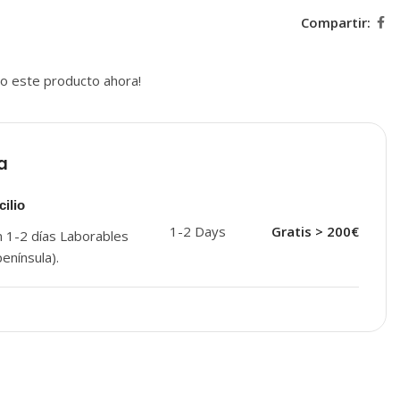
Compartir:
o este producto ahora!
a
ilio
1-2 Days
Gratis > 200€
n 1-2 días Laborables
enínsula).