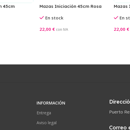
ón 45cm
Mazas Iniciación 45cm Rosa
Mazas 
Rosa/A
En stock
En s
22,00
€
22,00
€
con IVA
Añadir Al Carrito
Añadir A
Direcci
INFORMACIÓN
Puerto Rea
Entrega
Aviso legal
Correo 