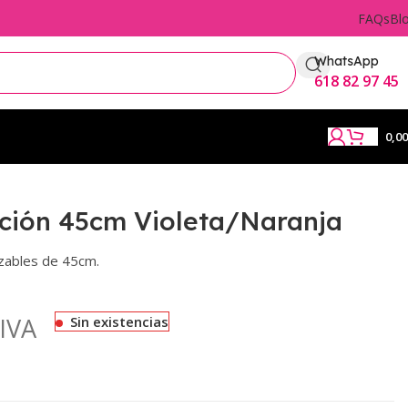
FAQs
Bl
WhatsApp
618 82 97 45
0,0
ación 45cm Violeta/Naranja
rzables de 45cm.
IVA
Sin existencias