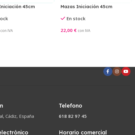
Iniciación 45cm
Mazas Iniciación 45cm
marillo
Rosa/Aguamarina
tock
En stock
22,00
€
con IVA
con IVA
l Carrito
Añadir Al Carrito
ón
Telefono
l, Cádiz, España
618 82 97 45
electrónico
Horario comercial