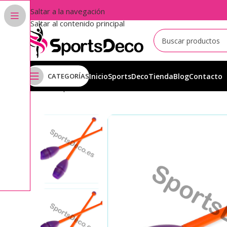
Saltar a la navegación
Saltar al contenido principal
CATEGORÍAS
Inicio
SportsDeco
Tienda
Blog
Contacto
Inicio
Aparatos
Mazas
Mazas Iniciación
Mazas Iniciac