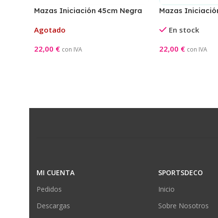
Mazas Iniciación 45cm Negra
Mazas Iniciaci
Negra/Amarilla
Agotado
En stock
22,00
€
22,00
€
con IVA
con IVA
Leer Más
Añadir Al Carrito
MI CUENTA
SPORTSDECO
Pedidos
Inicio
Descargas
Sobre Nosotros