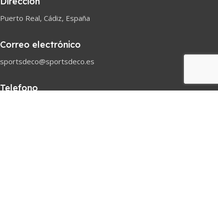
Dirección
Puerto Real, Cádiz, España
Correo electrónico
sportsdeco@sportsdeco.es
Telefono
618 82 97 45
Horario comercial
Lunes-Sabado
08h-18h
Pago seguro