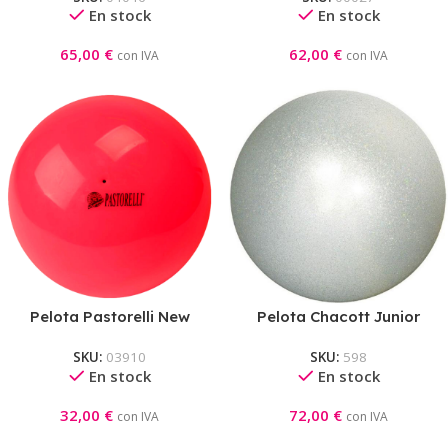
En stock
En stock
65,00
€
62,00
€
con IVA
con IVA
Pelota Pastorelli New
Pelota Chacott Junior
Generation Coral
Jewelry Silver
SKU:
03910
SKU:
598
En stock
En stock
32,00
€
72,00
€
con IVA
con IVA