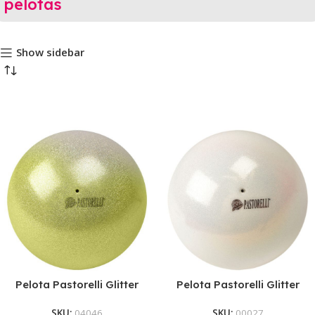
pelotas
Show sidebar
Pelota Pastorelli Glitter
Pelota Pastorelli Glitter
Esfumata Plata-Amarillo
HV Blanca
SKU:
04046
SKU:
00027