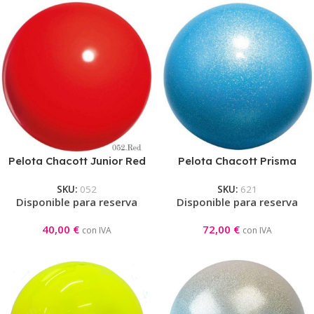
Pelota Chacott Junior Red
Pelota Chacott Prisma
Junior Hyathince
SKU:
052
SKU:
621
Disponible para reserva
Disponible para reserva
40,00
€
72,00
€
con IVA
con IVA