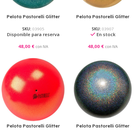
Pelota Pastorelli Glitter
Pelota Pastorelli Glitter
HV Beetle 16cm
HV Brass 16cm
SKU:
03905
SKU:
03907
Disponible para reserva
En stock
48,00
€
48,00
€
con IVA
con IVA
Pelota Pastorelli Glitter
Pelota Pastorelli Glitter
HV Coral
HV Galaxi AB 16cm