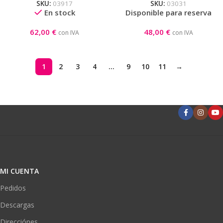
SKU:
03917
SKU:
03031
En stock
Disponible para reserva
62,00
€
48,00
€
con IVA
con IVA
1
2
3
4
…
9
10
11
→
MI CUENTA
Pedidos
Descargas
Direcciónes