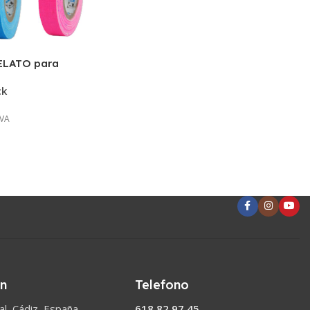
TELATO para
ck
IVA
ón
Telefono
l, Cádiz, España
618 82 97 45