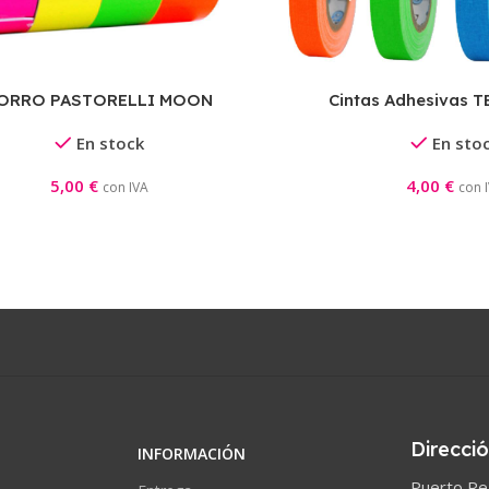
ORRO PASTORELLI MOON
Cintas Adhesivas 
MAZAS
En stock
En sto
5,00
€
4,00
€
con IVA
con 
Direcci
INFORMACIÓN
Puerto Rea