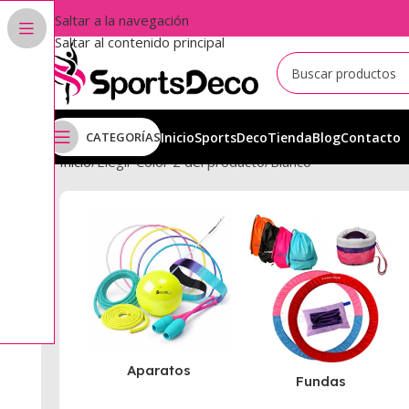
Saltar a la navegación
Saltar al contenido principal
CATEGORÍAS
Inicio
SportsDeco
Tienda
Blog
Contacto
Inicio
Elegir Color 2 del producto
Blanco
Aparatos
Fundas