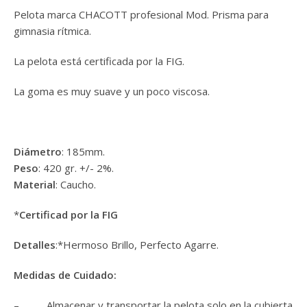
Pelota marca CHACOTT profesional Mod. Prisma para
gimnasia rítmica.
La pelota está certificada por la FIG.
La goma es muy suave y un poco viscosa.
Diámetro
: 185mm.
Peso
: 420 gr. +/- 2%.
Material
: Caucho.
*
Certificad por la FIG
Detalles
:*Hermoso Brillo, Perfecto Agarre.
Medidas de Cuidado
:
– Almacenar y transportar la pelota solo en la cubierta