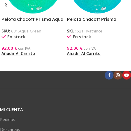
Pelota Chacott Prisma Aqua
Pelota Chacott Prisma
Green
Hyathince
SKU:
631.Aqua Green
SKU:
621.Hyathince
En stock
En stock
92,00
€
92,00
€
con IVA
con IVA
Añadir Al Carrito
Añadir Al Carrito
MI CUENTA
Pedidos
Descargas