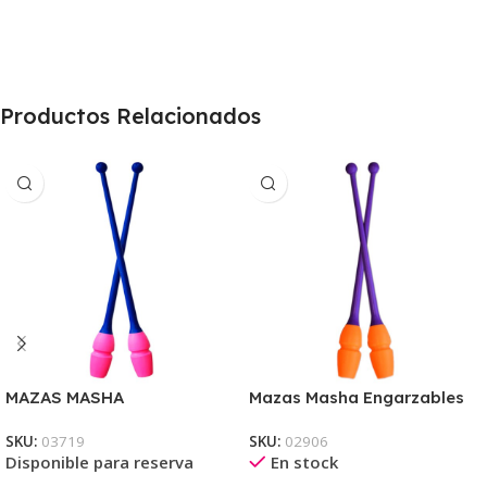
Productos Relacionados
MAZAS MASHA
Mazas Masha Engarzables
ENGARZABLES BICOLOR
Bicolor Pastorelli 40,50CM
SKU:
03719
SKU:
02906
Pastorelli 45,20cm (Rosa-
(Violeta-Naranja)
Disponible para reserva
En stock
Azul)