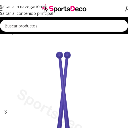
Saltar a la navegación
Saltar al contenido principal
nicio
Aparatos
Mazas
Mazas Pastorelli
MASHA Bicolor 40,50cm