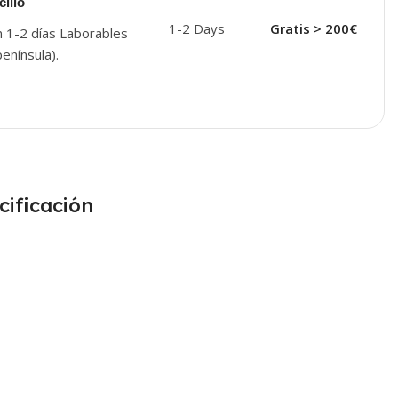
ilio
1-2 Days
Gratis > 200€
n 1-2 días Laborables
enínsula).
cificación