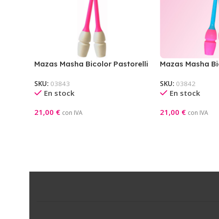
Mazas Masha Bicolor Pastorelli
Mazas Masha Bic
36cm (Rosa – Blanco)
36cm (Rosa – Ce
SKU:
03843
SKU:
03842
En stock
En stock
21,00
€
21,00
€
con IVA
con IVA
Añadir Al Carrito
Añadir Al Carrito