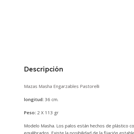
Descripción
Mazas Masha Engarzables Pastorelli
longitud:
36 cm.
Peso:
2 X 113 gr
Modelo Masha. Los palos están hechos de plástico c
equilibrados. Existe la posibilidad de la fijación estab