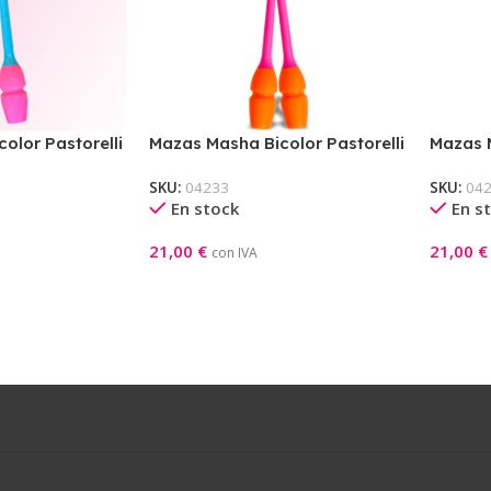
olor Pastorelli
Mazas Masha Bicolor Pastorelli
Mazas M
leste)
36cm (Rosa Fluo – Naranja)
36cm (
SKU:
04233
SKU:
04
En stock
En s
21,00
€
21,00
€
con IVA
Añadir Al Carrito
Añadir A