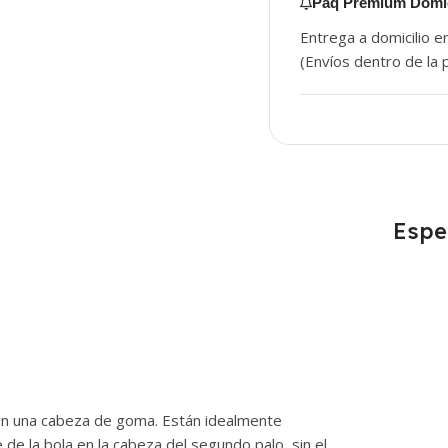
Paq Premium Domic
Entrega a domicilio e
(Envíos dentro de la p
Espe
on una cabeza de goma. Están idealmente
le de la bola en la cabeza del segundo palo, sin el