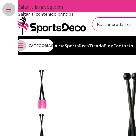
Saltar a la navegación
Saltar al contenido principal
CATEGORÍAS
Inicio
SportsDeco
Tienda
Blog
Contacto
Inicio
Aparatos
Mazas
Mazas Pastorelli
MASHA Bicol