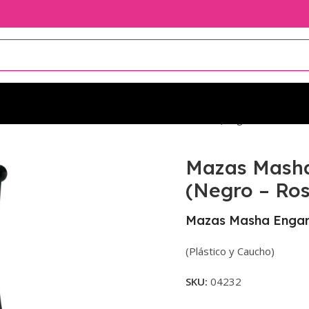
or 36cm
Mazas Masha Bicolor Pastorelli 36cm (Negro – Rosa Fluo
Mazas Masha 
(Negro – Ros
Mazas Masha Engarz
(Plástico y Caucho)
SKU:
04232