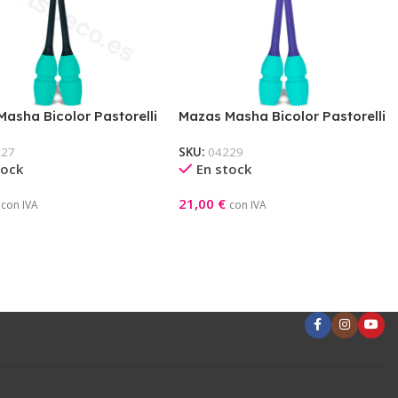
asha Bicolor Pastorelli
Mazas Masha Bicolor Pastorelli
Negro-Tiffany)
36cm (Violeta-Tiffany)
227
SKU:
04229
tock
En stock
21,00
€
con IVA
con IVA
l Carrito
Añadir Al Carrito