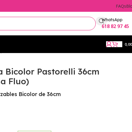
FAQs
Bl
WhatsApp
618 82 97 45
0,0
)
Bicolor Pastorelli 36cm
a Fluo)
ables Bicolor de 36cm