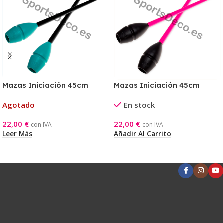
Mazas Iniciación 45cm
Mazas Iniciación 45cm
Aguamarina/Negra
Negra/Rosa
Agotado
En stock
22,00
€
22,00
€
con IVA
con IVA
Leer Más
Añadir Al Carrito