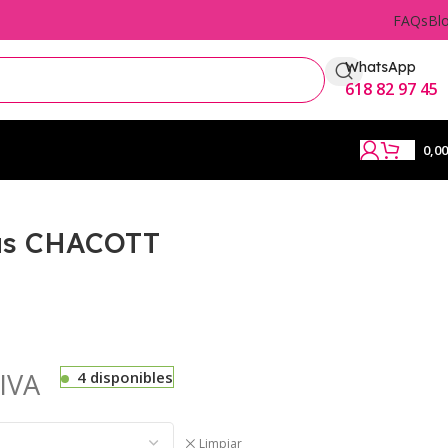
FAQs
Bl
WhatsApp
618 82 97 45
0,0
tas CHACOTT
IVA
4 disponibles
Limpiar