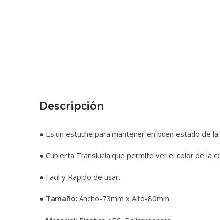
Descripción
● Es un estuche para mantener en buen estado de la c
● Cubierta Translucia que permite ver el color de la co
● Facil y Rapido de usar.
●
Tamaño
: Ancho-73mm x Alto-80mm
●
Material
: Plastico ABS, Policarbonato