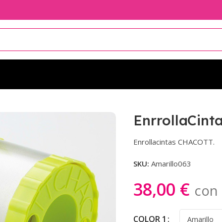
laCintas CHACOTT
EnrrollaCin
Enrollacintas CHACOTT.
SKU:
Amarillo063
38,00
€
con 
COLOR 1