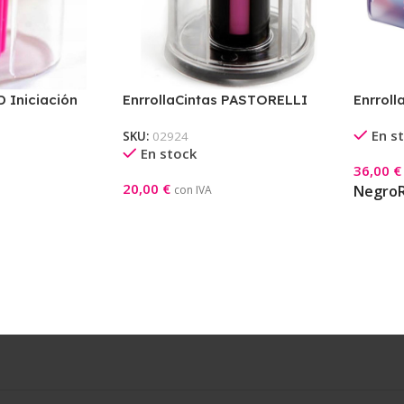
D Iniciación
EnrrollaCintas PASTORELLI
Enrrol
En s
SKU:
02924
En stock
36,00
€
20,00
€
Selecci
Negro
con IVA
Añadir Al Carrito