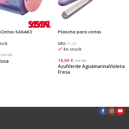
laCintas SASAKI
Plancha para cintas
tock
SKU:
PLSD
En stock
con IVA
16,00
€
onar Opciones
Rosa
con IVA
Azul
Verde Aguamarina
Violeta
Seleccionar Opciones
Fresa