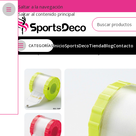
Saltar a la navegación
Saltar al contenido principal
CATEGORÍAS
Inicio
SportsDeco
Tienda
Blog
Contacto
Inicio
Aparatos
Cintas
Enrollacintas y Planchas
Enrrol