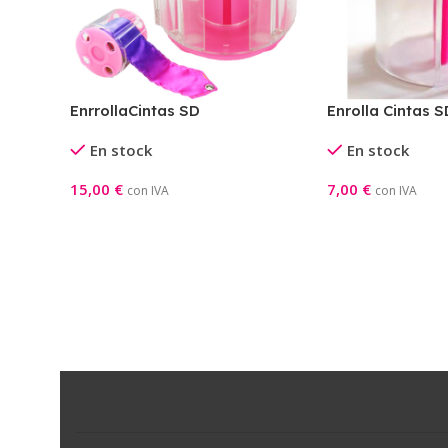
EnrrollaCintas SD
Enrolla Cintas S
En stock
En stock
15,00
€
7,00
€
con IVA
con IVA
Seleccionar Opciones
Añadir Al Carrito