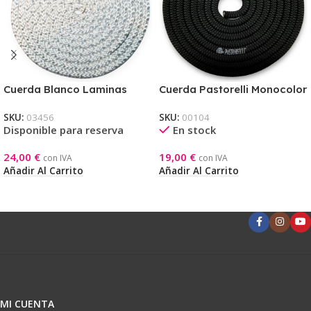
Cuerda Blanco Laminas
Cuerda Pastorelli Monocolor
Plata Pastorelli
Negra
SKU:
03456
SKU:
00104
Disponible para reserva
En stock
24,00
€
19,00
€
con IVA
con IVA
Añadir Al Carrito
Añadir Al Carrito
MI CUENTA