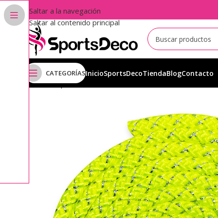
Saltar a la navegación
Saltar al contenido principal
CATEGORÍAS
Inicio
SportsDeco
Tienda
Blog
Contacto
Inicio
Aparatos
Cuerdas
Cuerdas Pastorelli
Metalizad