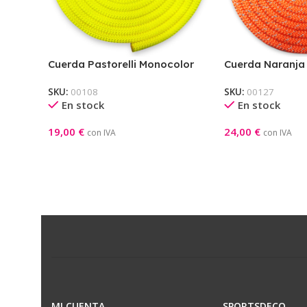
Cuerda Pastorelli Monocolor
Cuerda Naranja
Amarillo Fluorescente
Plata Pastorelli
SKU:
00108
SKU:
00127
En stock
En stock
19,00
€
24,00
€
con IVA
con IVA
Añadir Al Carrito
Añadir Al Carrito
MI CUENTA
SPORTSDECO