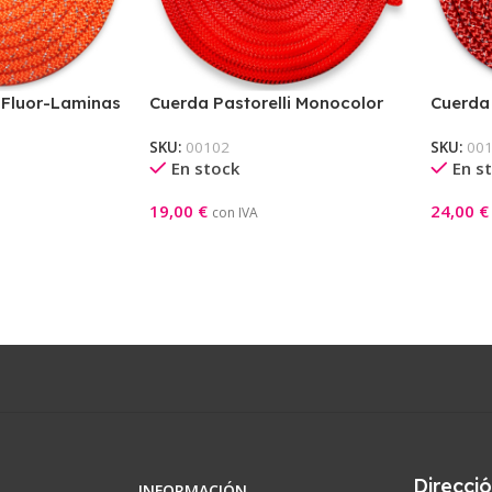
 Fluor-Laminas
Cuerda Pastorelli Monocolor
Cuerda
Roja
Pastore
SKU:
00102
SKU:
00
En stock
En s
19,00
€
24,00
€
con IVA
Añadir Al Carrito
Añadir A
Direcci
INFORMACIÓN