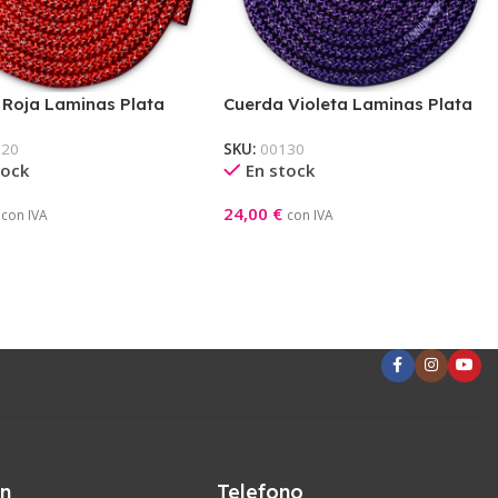
 Roja Laminas Plata
Cuerda Violeta Laminas Plata
lli
Pastorelli
120
SKU:
00130
tock
En stock
24,00
€
con IVA
con IVA
l Carrito
Añadir Al Carrito
ón
Telefono