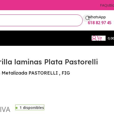
FAQs
Bl
WhatsApp
618 82 97 45
0,0
lla laminas Plata Pastorelli
 Metalizada PASTORELLI , FIG
IVA
1 disponibles