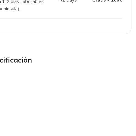
n 1-2 días Laborables
enínsula).
cificación