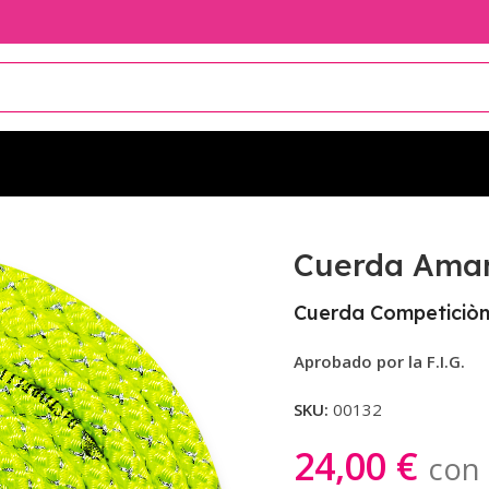
as
Cuerda Amarilla laminas Plata Pastorelli
Cuerda Amari
Cuerda Competiciòn
Aprobado por la F.I.G.
SKU:
00132
24,00
€
con 