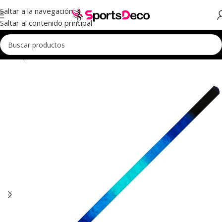
Saltar a la navegación
Saltar al contenido principal
Inicio
Aparatos
Cintas
Cintas Chacott
Cintas Multicolor Chacott