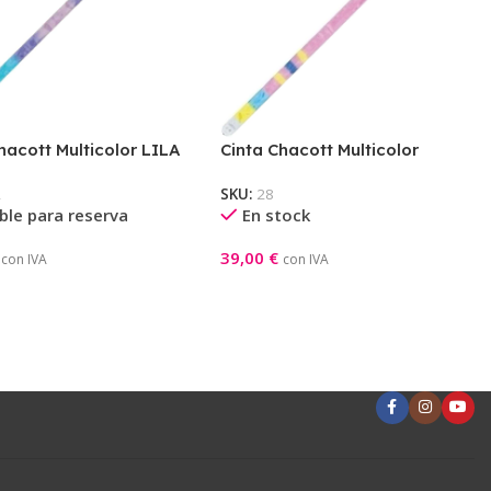
hacott Multicolor LILA
Cinta Chacott Multicolor
CHERRY PINK
2
SKU:
28
ble para reserva
En stock
39,00
€
con IVA
con IVA
l Carrito
Añadir Al Carrito