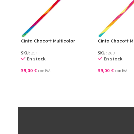
Cinta Chacott Multicolor
Cinta Chacott Mu
TOMATO RED
YELLOW
SKU:
251
SKU:
263
En stock
En stock
39,00
€
39,00
€
con IVA
con IVA
Seleccionar Opciones
Seleccionar Opci