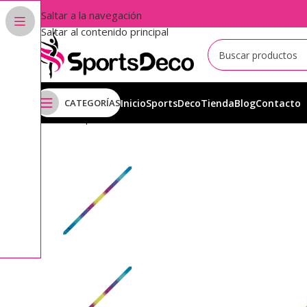
Saltar a la navegación
Saltar al contenido principal
CATEGORÍAS
Inicio
SportsDeco
Tienda
Blog
Contacto
Inicio
Aparatos
Cintas
Cintas Chacott
Cintas Multicolo