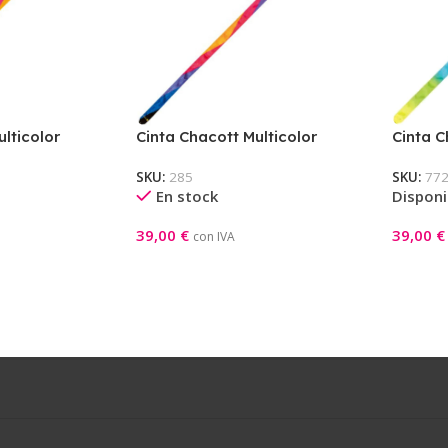
lticolor
Cinta Chacott Multicolor
Cinta C
VERMILLION
SKU:
285
SKU:
77
En stock
Disponi
39,00
€
39,00
€
con IVA
ones
Seleccionar Opciones
Añadir A