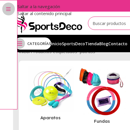
Saltar a la navegación
Saltar al contenido principal
CATEGORÍAS
Inicio
SportsDeco
Tienda
Blog
Contacto
Inicio
Productos etiquetados “patrass”
Aparatos
Fundas