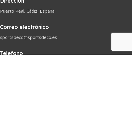
Dirección
Puerto Real, Cádiz, España
Correo electrónico
sportsdeco@sportsdeco.es
Telefono
618 82 97 45
Horario comercial
Lunes-Sabado
08h-18h
Pago seguro